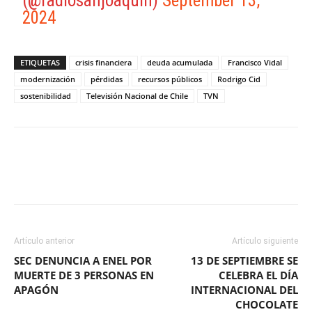
(@radiosanjoaquin)
September 13,
2024
ETIQUETAS
crisis financiera
deuda acumulada
Francisco Vidal
modernización
pérdidas
recursos públicos
Rodrigo Cid
sostenibilidad
Televisión Nacional de Chile
TVN
Facebook
X
WhatsApp
ReddIt
Artículo anterior
Artículo siguiente
SEC DENUNCIA A ENEL POR
13 DE SEPTIEMBRE SE
MUERTE DE 3 PERSONAS EN
CELEBRA EL DÍA
APAGÓN
INTERNACIONAL DEL
CHOCOLATE