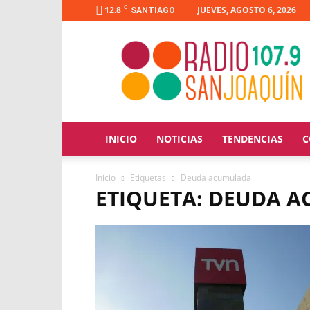
C
12.8
JUEVES, AGOSTO 6, 2026
SANTIAGO
Radio
San
Joaquín
INICIO
NOTICIAS
TENDENCIAS
C
Inicio
Etiquetas
Deuda acumulada
ETIQUETA: DEUDA 