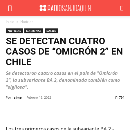
Inicio
Noticias
NOTICIAS
NACIONAL
SALUD
SE DETECTAN CUATRO
CASOS DE “OMICRÓN 2” EN
CHILE
Se detectaron cuatro casos en el país de "Omicrón
2", la subvariante BA.2, denominada también como
"sigilosa".
Por
Jaime
-
Febrero 16, 2022
794
Facebook
X
WhatsApp
ReddIt
Los tres primeros casos de la subvariante BA.2 -