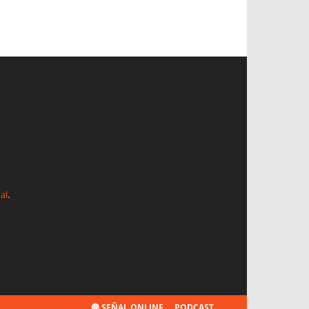
al
.
🔴 SEÑAL ONLINE
PODCAST