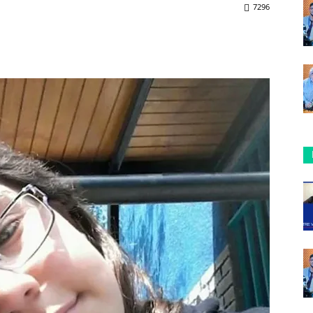
7296
ReddIt
Copy URL