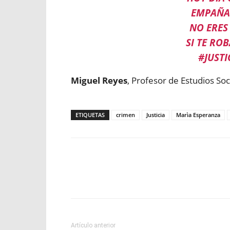
EMPAÑA
NO ERES
SI TE RO
#JUST
Miguel Reyes
, Profesor de Estudios So
ETIQUETAS
crimen
Justicia
Marìa Esperanza
Facebook
X
WhatsApp
Artículo anterior