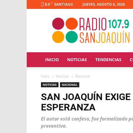
C
8.9
JUEVES, AGOSTO 6, 2026
SANTIAGO
Radio
San
Joaquín
INICIO
NOTICIAS
TENDENCIAS
C
Inicio
Noticias
Nacional
NOTICIAS
NACIONAL
SAN JOAQUÍN EXIGE
ESPERANZA
El autor está confeso, fue formalizado p
preventiva.