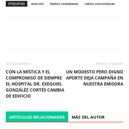
ETIQUETAS
anarcich
Radios ciudadanas
radios comunitarias
Facebook
X
WhatsApp
ReddIt
Artículo anterior
Artículo siguiente
CON LA MÍSTICA Y EL
UN MODESTO PERO DIGNO
COMPROMISO DE SIEMPRE
APORTE DEJA CAMPAÑA EN
EL HOSPITAL DR. EXEQUIEL
NUESTRA EMISORA
GONZÁLEZ CORTÉS CAMBIA
DE EDIFICIO
ARTÍCULOS RELACIONADOS
MÁS DEL AUTOR