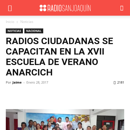
Inicio
Noticias
NOTICIAS
NACIONAL
RADIOS CIUDADANAS SE
CAPACITAN EN LA XVII
ESCUELA DE VERANO
ANARCICH
Por
Jaime
-
Enero 28, 2017
2181
Facebook
X
WhatsApp
ReddIt