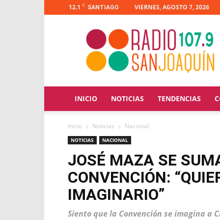
C
12.1
VIERNES, AGOSTO 7, 2026
SANTIAGO
Radio
San
Joaquín
INICIO
NOTICIAS
TENDENCIAS
C
Inicio
Noticias
Nacional
NOTICIAS
NACIONAL
JOSÉ MAZA SE SUMA
CONVENCIÓN: “QUIE
IMAGINARIO”
Siento que la Convención se imagina a 