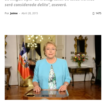
será considerada delito", aseveró.
Por
Jaime
-
Abril 28, 2015
1475
Facebook
X
WhatsApp
ReddIt