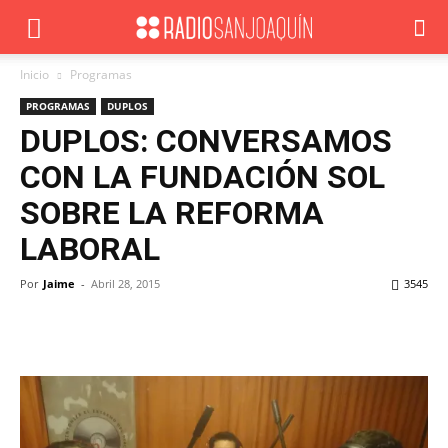
Inicio
Programas
PROGRAMAS
DUPLOS
DUPLOS: CONVERSAMOS
CON LA FUNDACIÓN SOL
SOBRE LA REFORMA
LABORAL
Por
Jaime
-
Abril 28, 2015
3545
Facebook
X
WhatsApp
ReddIt