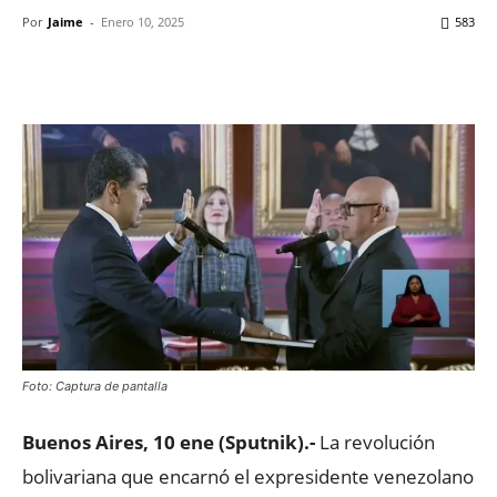
Por
Jaime
-
Enero 10, 2025
583
Facebook
X
WhatsApp
ReddIt
Foto: Captura de pantalla
Buenos Aires, 10 ene (Sputnik).-
La revolución
bolivariana que encarnó el expresidente venezolano