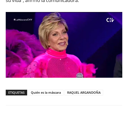
su vida”, afirmó la comunicadora.
ETIQUETAS
Quién es la máscara
RAQUEL ARGANDOÑA
Facebook
X
WhatsApp
ReddIt