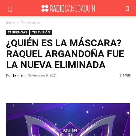
Inicio
Tendencias
TENDENCIAS
TELEVISIÓN
¿QUIÉN ES LA MÁSCARA?
RAQUEL ARGANDOÑA FUE
LA NUEVA ELIMINADA
Por
Jaime
-
Noviembre 9, 2021
1489
Facebook
X
WhatsApp
ReddIt