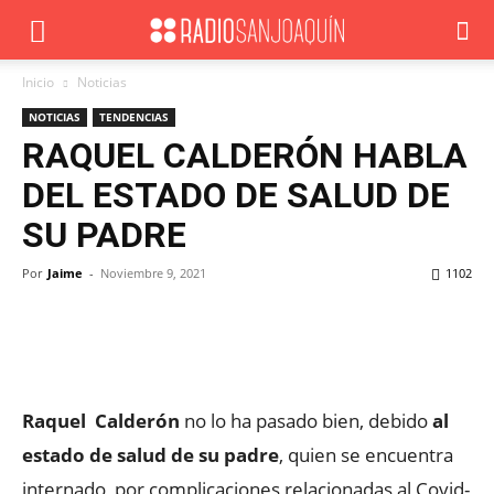
Inicio
Noticias
NOTICIAS
TENDENCIAS
RAQUEL CALDERÓN HABLA
DEL ESTADO DE SALUD DE
SU PADRE
Por
Jaime
-
Noviembre 9, 2021
1102
Facebook
X
WhatsApp
ReddIt
Raquel Calderón
no lo ha pasado bien, debido
al
estado de salud de su padre
, quien se encuentra
internado por complicaciones relacionadas al Covid-