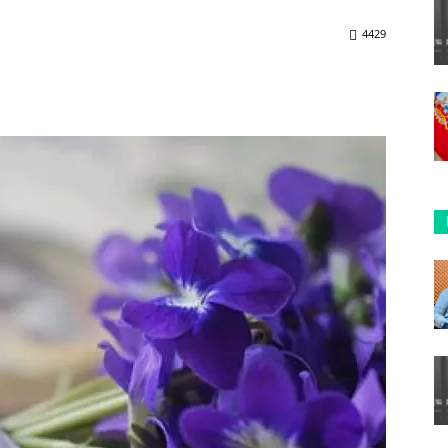
4429
ReddIt
Copy URL