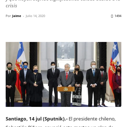
crisis
Por
Jaime
-
Julio 14, 2020
1494
Facebook
X
WhatsApp
ReddIt
Santiago, 14 jul (Sputnik).-
El presidente chileno,