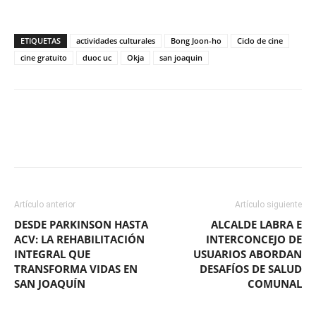
ETIQUETAS
actividades culturales
Bong Joon-ho
Ciclo de cine
cine gratuito
duoc uc
Okja
san joaquin
Facebook
X
WhatsApp
ReddIt
Artículo anterior
Artículo siguiente
DESDE PARKINSON HASTA
ALCALDE LABRA E
ACV: LA REHABILITACIÓN
INTERCONCEJO DE
INTEGRAL QUE
USUARIOS ABORDAN
TRANSFORMA VIDAS EN
DESAFÍOS DE SALUD
SAN JOAQUÍN
COMUNAL