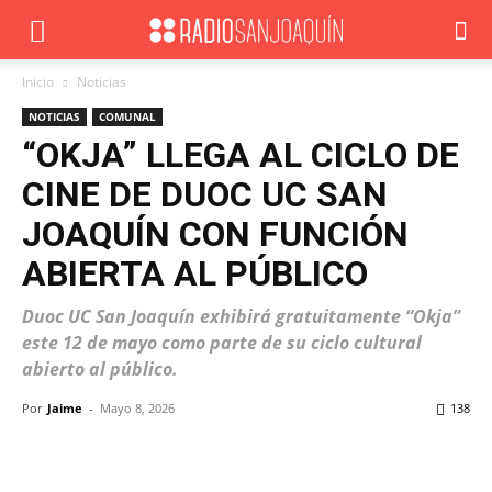
Inicio
Noticias
NOTICIAS
COMUNAL
“OKJA” LLEGA AL CICLO DE
CINE DE DUOC UC SAN
JOAQUÍN CON FUNCIÓN
ABIERTA AL PÚBLICO
Duoc UC San Joaquín exhibirá gratuitamente “Okja”
este 12 de mayo como parte de su ciclo cultural
abierto al público.
Por
Jaime
-
Mayo 8, 2026
138
Facebook
X
WhatsApp
ReddIt