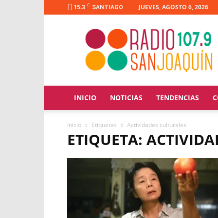
C
15.3
JUEVES, AGOSTO 6, 2026
SANTIAGO
Radio
San
Joaquín
INICIO
NOTICIAS
TENDENCIAS
C
Inicio
Etiquetas
Actividades culturales
ETIQUETA: ACTIVID