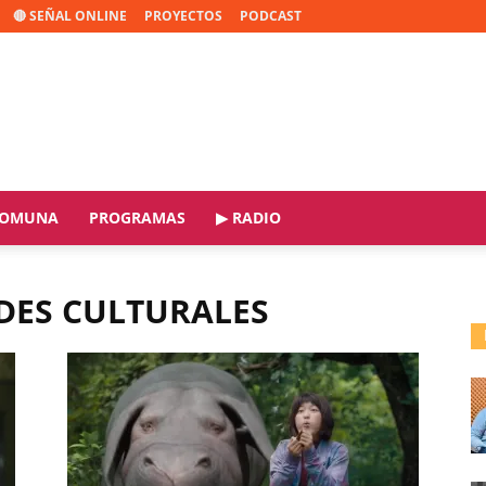
🔴 SEÑAL ONLINE
PROYECTOS
PODCAST
OMUNA
PROGRAMAS
▶ RADIO
ADES CULTURALES