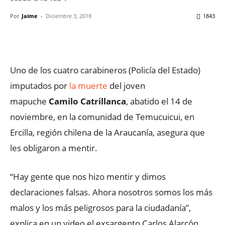
Por
Jaime
-
Diciembre 3, 2018
1843
Facebook
X
WhatsApp
ReddIt
Uno de los cuatro carabineros (Policía del Estado)
imputados por
la muerte
del joven
mapuche
Camilo Catrillanca
, abatido el 14 de
noviembre, en la comunidad de Temucuicui, en
Ercilla, región chilena de la Araucanía, asegura que
les obligaron a mentir.
“Hay gente que nos hizo mentir y dimos
declaraciones falsas. Ahora nosotros somos los más
malos y los más peligrosos para la ciudadanía”,
explica en un video el exsargento Carlos Alarcón,