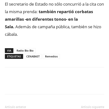
El secretario de Estado no sólo concurrió a la cita con
la misma prenda:
también repartió corbatas
amarillas -en diferentes tonos- en la
Sala.
Además de campaña pública, también se hizo
cábala.
VIA
Radio Bio Bio
ETIQUETAS
CENABAST
Remedios
Facebook
X
WhatsApp
ReddIt
Artículo anterior
Artículo siguiente