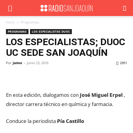
Inicio
Programas
PROGRAMAS
LOS ESPECIALISTAS DUOC
LOS ESPECIALISTAS; DUOC
UC SEDE SAN JOAQUÍN
Por
Jaime
-
Junio 23, 2016
2951
Facebook
X
WhatsApp
ReddIt
En esta edición, dialogamos con
José Miguel Erpel
,
director carrera técnico en química y farmacia.
Conduce la periodista
Pía Castillo