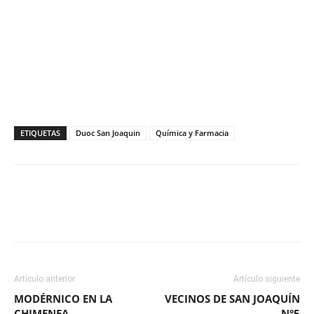
ETIQUETAS
Duoc San Joaquin
Química y Farmacia
Facebook
X
WhatsApp
ReddIt
Artículo anterior
Artículo siguiente
MODÉRNICO EN LA
VECINOS DE SAN JOAQUÍN
CHIMENEA
N°5