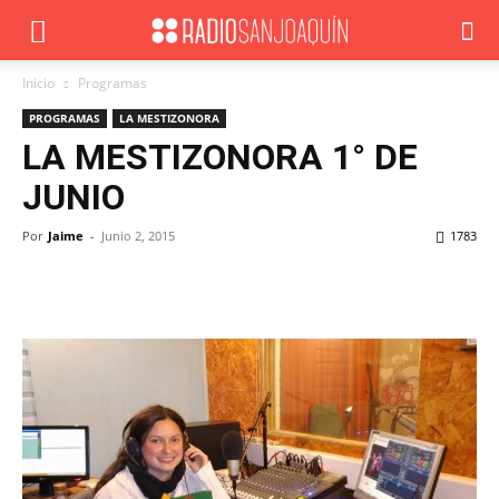
Inicio
Programas
PROGRAMAS
LA MESTIZONORA
LA MESTIZONORA 1° DE
JUNIO
Por
Jaime
-
Junio 2, 2015
1783
Facebook
X
WhatsApp
ReddIt