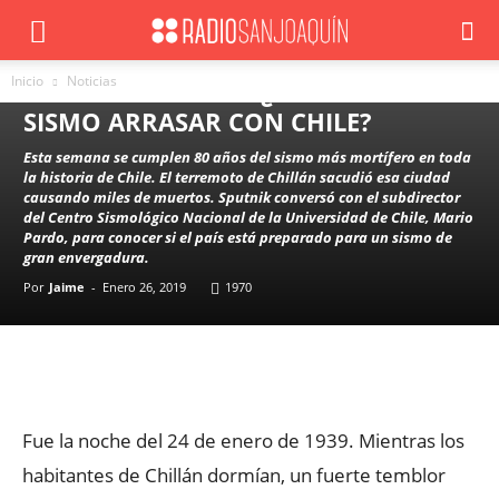
NOTICIAS
NACIONAL
LA AMENAZA DE UN
Inicio
Noticias
MEGATERREMOTO: ¿PODRÍA UN
SISMO ARRASAR CON CHILE?
Esta semana se cumplen 80 años del sismo más mortífero en toda
la historia de Chile. El terremoto de Chillán sacudió esa ciudad
causando miles de muertos. Sputnik conversó con el subdirector
del Centro Sismológico Nacional de la Universidad de Chile, Mario
Pardo, para conocer si el país está preparado para un sismo de
gran envergadura.
Por
Jaime
-
Enero 26, 2019
1970
Facebook
X
WhatsApp
ReddIt
Fue la noche del 24 de enero de 1939. Mientras los
habitantes de Chillán dormían, un fuerte temblor