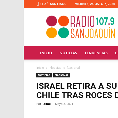
C
11.2
VIERNES, AGOSTO 7, 2026
SANTIAGO
Radio
San
Joaquín
INICIO
NOTICIAS
TENDENCIAS
C
Inicio
Noticias
Nacional
NOTICIAS
NACIONAL
ISRAEL RETIRA A S
CHILE TRAS ROCES 
Por
Jaime
-
Mayo 8, 2024
Facebook
X
WhatsApp