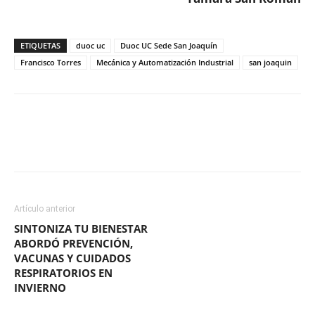
ETIQUETAS
duoc uc
Duoc UC Sede San Joaquín
Francisco Torres
Mecánica y Automatización Industrial
san joaquin
Facebook
X
WhatsApp
ReddIt
Artículo anterior
SINTONIZA TU BIENESTAR
ABORDÓ PREVENCIÓN,
VACUNAS Y CUIDADOS
RESPIRATORIOS EN
INVIERNO