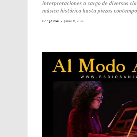
interpretaciones a cargo de diversos c
música histórica hasta piezas contemp
Por
Jaime
-
Junio 8, 2026
Facebook
X
WhatsApp