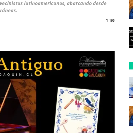
lavecinistas latinoamericanos, abarcando desde
oráneas.
193
ReddIt
Copy URL