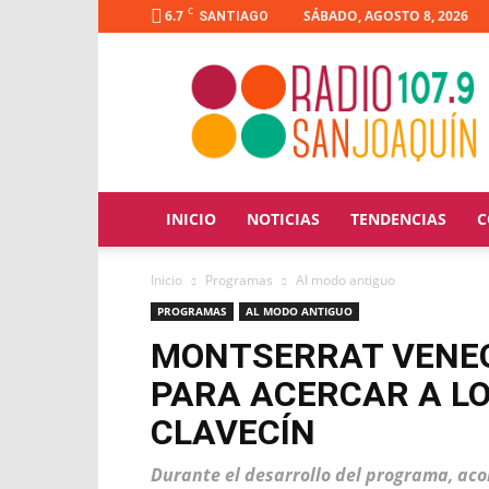
C
6.7
SÁBADO, AGOSTO 8, 2026
SANTIAGO
Radio
San
Joaquín
INICIO
NOTICIAS
TENDENCIAS
C
Inicio
Programas
Al modo antiguo
PROGRAMAS
AL MODO ANTIGUO
MONTSERRAT VENE
PARA ACERCAR A LO
CLAVECÍN
Durante el desarrollo del programa, ac