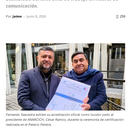
comunicación.
Por
Jaime
-
Junio 8, 2026
259
Facebook
X
WhatsApp
ReddIt
Fernando Saavedra exhibe su acreditación oficial como locutor junto al
presidente de ANARCICH, César Ramos, durante la ceremonia de certificación
realizada en el Palacio Pereira.