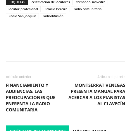
ETIQUETAS
certificación de locutores
fernando saavedra
locutor profesional
Palacio Pereira
radio comunitaria
Radio San Joaquin
radiodifusión
Facebook
X
WhatsApp
ReddIt
Artículo anterior
Artículo siguiente
FINANCIAMIENTO Y
MONTSERRAT VENEGAS
AUDIENCIAS: LAS
PRESENTA MANUAL PARA
PREOCUPACIONES QUE
ACERCAR A LOS PIANISTAS
ENFRENTA LA RADIO
AL CLAVECÍN
COMUNITARIA