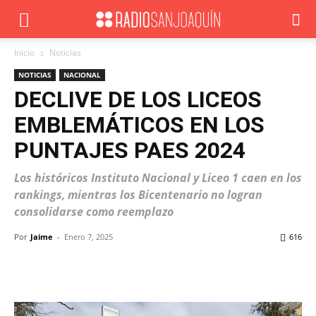
Inicio
Noticias
NOTICIAS
NACIONAL
DECLIVE DE LOS LICEOS
EMBLEMÁTICOS EN LOS
PUNTAJES PAES 2024
Los históricos Instituto Nacional y Liceo 1 caen en los
rankings, mientras los Bicentenario no logran
consolidarse como reemplazo
Por
Jaime
-
Enero 7, 2025
616
Facebook
X
WhatsApp
ReddIt