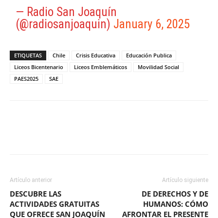
— Radio San Joaquín
(@radiosanjoaquin)
January 6, 2025
ETIQUETAS
Chile
Crisis Educativa
Educación Publica
Liceos Bicentenario
Liceos Emblemáticos
Movilidad Social
PAES2025
SAE
Facebook
X
WhatsApp
ReddIt
Artículo anterior
Artículo siguiente
DESCUBRE LAS
DE DERECHOS Y DE
ACTIVIDADES GRATUITAS
HUMANOS: CÓMO
QUE OFRECE SAN JOAQUÍN
AFRONTAR EL PRESENTE