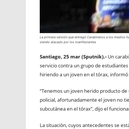
La primera versión que entregó Carabineros a los medios fue
siendo atacado por los manifestantes
Santiago, 25 mar (Sputnik).-
Un carabi
servicio contra un grupo de estudiantes
hiriendo a un joven en el tórax, informó
“Tenemos un joven herido producto de 
policial, afortunadamente el joven no tie
subcutánea en el tórax”, dijo el funcion
La situación, cuyos antecedentes se est