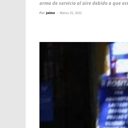
arma de servicio al aire debido a que e
Por
Jaime
-
Marzo 25, 2022
Facebook
X
WhatsApp