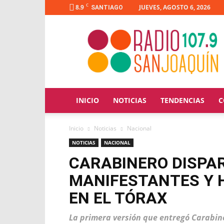
C
8.9
JUEVES, AGOSTO 6, 2026
SANTIAGO
Radio
San
Joaquín
INICIO
NOTICIAS
TENDENCIAS
C
Inicio
Noticias
Nacional
NOTICIAS
NACIONAL
CARABINERO DISPA
MANIFESTANTES Y H
EN EL TÓRAX
La primera versión que entregó Carabine