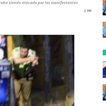
staba siendo atacado por los manifestantes
898
ReddIt
Copy URL