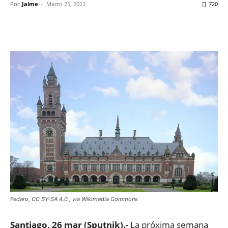
Por
Jaime
-
Marzo 25, 2022
720
Facebook
X
WhatsApp
ReddIt
Fedaro, CC BY-SA 4.0
, via Wikimedia Commons
Santiago, 26 mar (Sputnik).-
La próxima semana