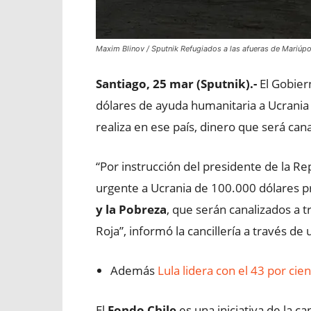
Maxim Blinov / Sputnik Refugiados a las afueras de Mariúpo
Santiago, 25 mar (Sputnik).-
El Gobier
dólares de ayuda humanitaria a Ucrania 
realiza en ese país, dinero que será cana
“Por instrucción del presidente de la Re
urgente a Ucrania de 100.000 dólares 
y la Pobreza
, que serán canalizados a t
Roja”, informó la cancillería a través d
Además
Lula lidera con el 43 por ci
El
Fondo Chile
es una iniciativa de la c