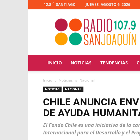
C
12.8
JUEVES, AGOSTO 6, 2026
SANTIAGO
Radio
San
Joaquín
INICIO
NOTICIAS
TENDENCIAS
C
Inicio
Noticias
Nacional
NOTICIAS
NACIONAL
CHILE ANUNCIA ENV
DE AYUDA HUMANIT
El Fondo Chile es una iniciativa de la ca
Internacional para el Desarrollo y el P