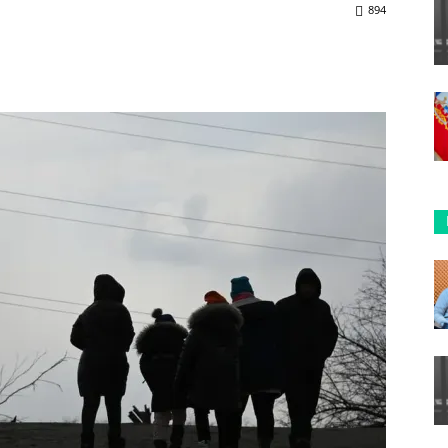
894
ReddIt
Copy URL