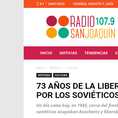
C
9.1
VIERNES, AGOSTO 7, 2026
SANTIAGO
Radio
San
Joaquín
INICIO
NOTICIAS
TENDENCIAS
C
Inicio
Noticias
Cultura
NOTICIAS
CULTURA
73 AÑOS DE LA LIB
POR LOS SOVIÉTICO
Un día como hoy, en 1945, cerca del fina
soviéticas ocupaban Auschwitz y libera