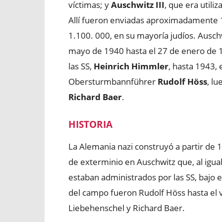
víctimas; y
Auschwitz III
, que era util
Allí fueron enviadas aproximadamente 
1.100. 000, en su mayoría judíos. Ausc
mayo de 1940 hasta el 27 de enero de 
las SS,
Heinrich Himmler
, hasta 1943, e
Obersturmbannführer
Rudolf Höss
, l
Richard Baer
.
HISTORIA
La Alemania nazi construyó a partir de
de exterminio en Auschwitz que, al igua
estaban administrados por las SS, baj
del campo fueron Rudolf Höss hasta el 
Liebehenschel y Richard Baer.