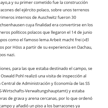
ayo,a​ y su primer cometido fue la construcción
rracones del ejército polaco, sobre unos terrenos
primeros internos de Auschwitz fueron 30
hsenhausen cuya finalidad era convertirse en los
neros políticos polacos que llegaron el 14 de junio
apos como el famoso lema Arbeit macht frei («El
dos por Höss a partir de su experiencia en Dachau,
pos nazi.
iones, para las que estaba destinado el campo, se
swald Pohl realizó una visita de inspección al
a Central de Administración y Economía de las SS
SS-Wirtschafts-Verwaltungshauptamt) y estaba
teras de grava y arena cercanas, por lo que ordenó
campo y añadió un piso a los barracones ya