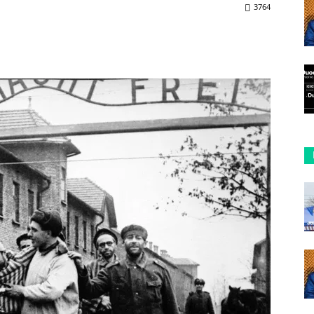
3764
ReddIt
Copy URL