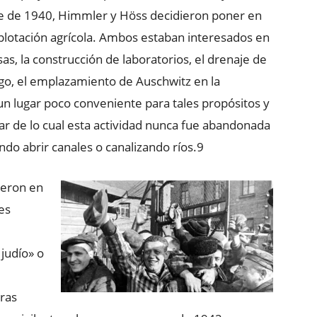
re de 1940, Himmler y Höss decidieron poner en
plotación agrícola. Ambos estaban interesados en
as, la construcción de laboratorios, el drenaje de
rgo, el emplazamiento de Auschwitz en la
 un lugar poco conveniente para tales propósitos y
ar de lo cual esta actividad nunca fue abandonada
do abrir canales o canalizando ríos.9​
ieron en
es
judío» o
eras