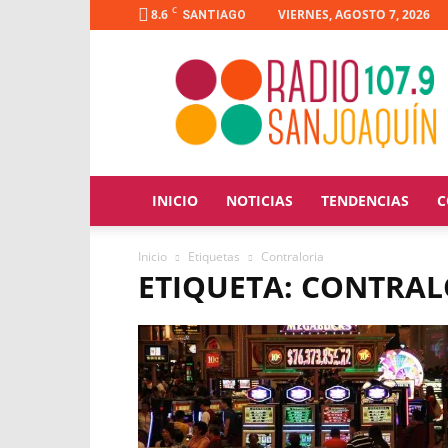
C
8.6
VIERNES, AGOSTO 7, 2026
SANTIAGO
Radio
San
Joaquín
INICIO
NOTICIAS
TENDENCIAS
C
Inicio
Etiquetas
Contraloria
ETIQUETA: CONTRAL