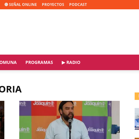
🔴 SEÑAL ONLINE
PROYECTOS
PODCAST
OMUNA
PROGRAMAS
▶ RADIO
ORIA