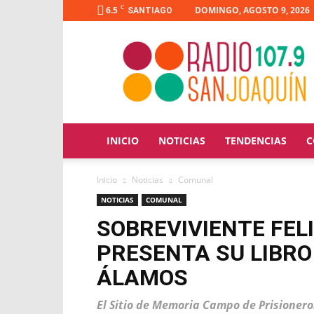
C
6.5
DOMINGO, AGOSTO 9, 2026
SANTIAGO
Radio
San
Joaquín
INICIO
NOTICIAS
TENDENCIAS
C
Inicio
Noticias
Comunal
NOTICIAS
COMUNAL
SOBREVIVIENTE FELI
PRESENTA SU LIBRO
ÁLAMOS
El Sitio de Memoria Campo de Prisioneros