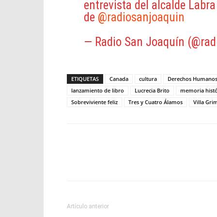
entrevista del alcalde Labr
de
@radiosanjoaquin
— Radio San Joaquín (@rad
ETIQUETAS
Canada
cultura
Derechos Humano
lanzamiento de libro
Lucrecia Brito
memoria histó
Sobreviviente feliz
Tres y Cuatro Álamos
Villa Gri
Facebook
X
WhatsApp
Artículo anterior