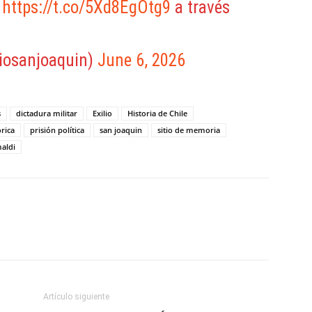
a
https://t.co/5Xd8EgOtg9
a través
iosanjoaquin)
June 6, 2026
s
dictadura militar
Exilio
Historia de Chile
rica
prisión política
san joaquin
sitio de memoria
maldi
ReddIt
Copy URL
Artículo siguiente