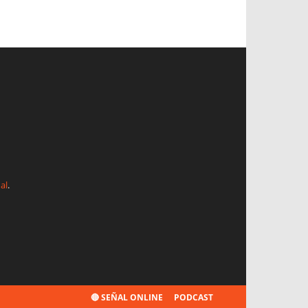
al
.
🔴 SEÑAL ONLINE
PODCAST