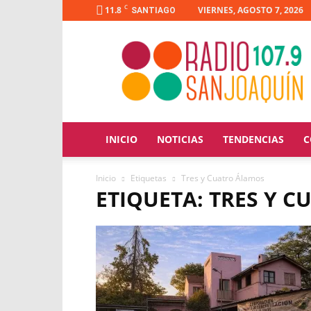
C
11.8
VIERNES, AGOSTO 7, 2026
SANTIAGO
Radio
San
Joaquín
INICIO
NOTICIAS
TENDENCIAS
C
Inicio
Etiquetas
Tres y Cuatro Álamos
ETIQUETA: TRES Y 