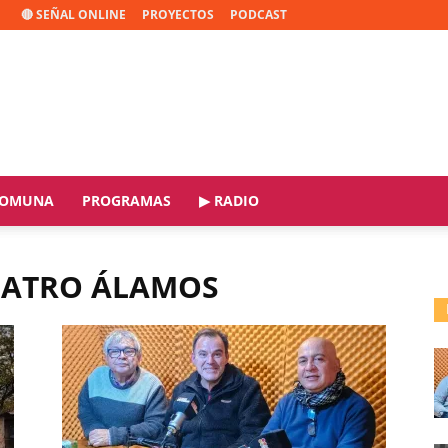
🔴 SEÑAL ONLINE
PROYECTOS
PODCAST
OMUNA
PROGRAMAS
▶ RADIO
CUATRO ÁLAMOS