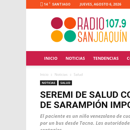
C
14
JUEVES, AGOSTO 6, 2026
SANTIAGO
Radio
San
Joaquín
INICIO
NOTICIAS
TENDENCIAS
C
Inicio
Noticias
Salud
NOTICIAS
SALUD
SEREMI DE SALUD 
DE SARAMPIÓN IMP
El paciente es un niño venezolano de cu
por un bus desde Tacna. Las autoridad