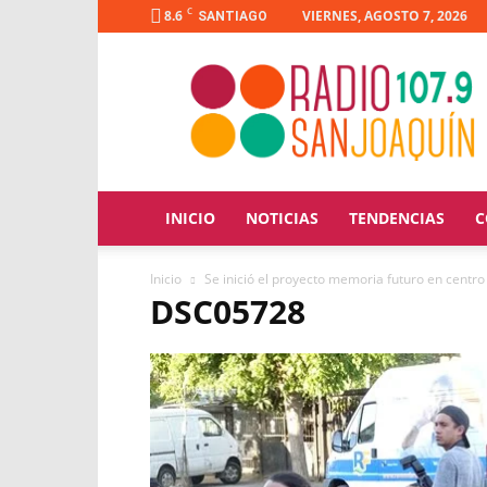
C
8.6
VIERNES, AGOSTO 7, 2026
SANTIAGO
Radio
San
Joaquín
INICIO
NOTICIAS
TENDENCIAS
C
Inicio
Se inició el proyecto memoria futuro en centr
DSC05728