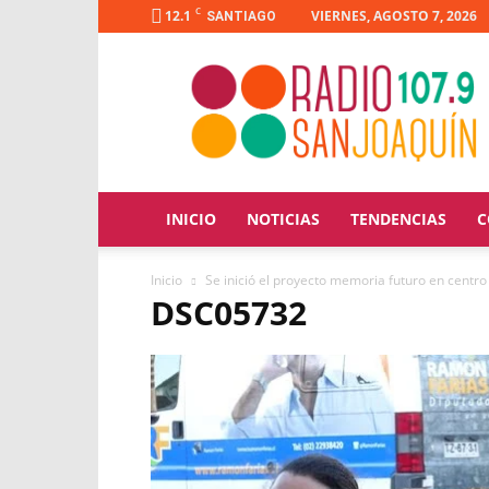
C
12.1
VIERNES, AGOSTO 7, 2026
SANTIAGO
Radio
San
Joaquín
INICIO
NOTICIAS
TENDENCIAS
C
Inicio
Se inició el proyecto memoria futuro en centr
DSC05732