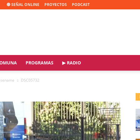
🔴 SEÑAL ONLINE
PROYECTOS
PODCAST
OMUNA
PROGRAMAS
▶ RADIO
o sename
DSC05732