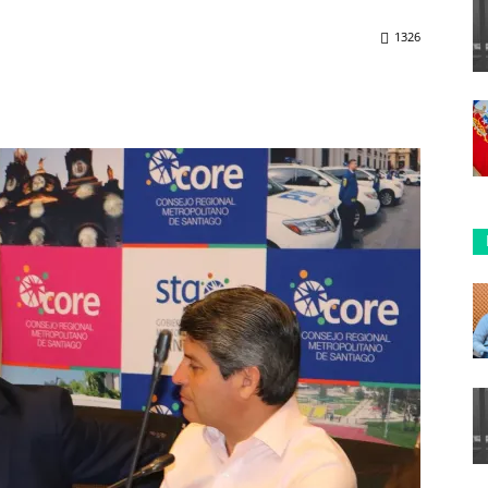
1326
ReddIt
Copy URL