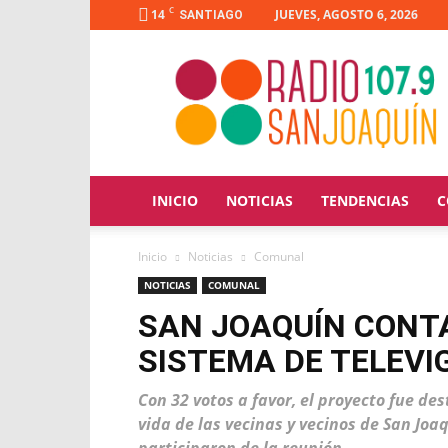
C
14
JUEVES, AGOSTO 6, 2026
SANTIAGO
Radio
San
Joaquín
INICIO
NOTICIAS
TENDENCIAS
C
Inicio
Noticias
Comunal
NOTICIAS
COMUNAL
SAN JOAQUÍN CONT
SISTEMA DE TELEVI
Con 32 votos a favor, el proyecto fue d
vida de las vecinas y vecinos de San Joa