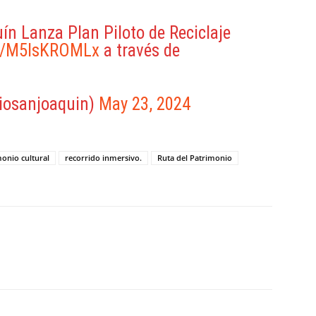
ín Lanza Plan Piloto de Reciclaje
co/M5IsKROMLx
a través de
iosanjoaquin)
May 23, 2024
onio cultural
recorrido inmersivo.
Ruta del Patrimonio
ReddIt
Copy URL