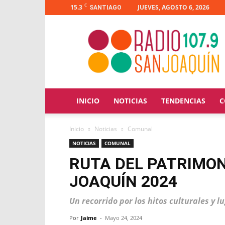
C
15.3
JUEVES, AGOSTO 6, 2026
SANTIAGO
Radio
San
Joaquín
INICIO
NOTICIAS
TENDENCIAS
C
Inicio
Noticias
Comunal
NOTICIAS
COMUNAL
RUTA DEL PATRIMON
JOAQUÍN 2024
Un recorrido por los hitos culturales y
Por
Jaime
-
Mayo 24, 2024