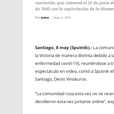
contienda, que comenzó el 22 de junio d
de 1945 con la capitulación de la Alema
Por
Jaime
-
Mayo 8, 2020
Facebook
X
WhatsApp
Santiago, 8 may (Sputnik).-
La comunid
la Victoria de manera distinta debido a l
enfermedad covid-19), reuniéndose a tra
espectáculo en video, contó a Sputnik e
Santiago, Denis Vinokurov.
“La comunidad rusa esta vez no se reunir
decidieron esta vez juntarse online”, ex