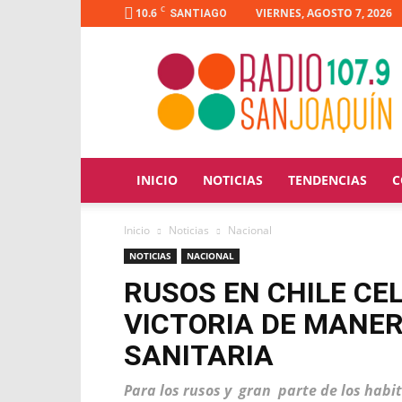
C
10.6
VIERNES, AGOSTO 7, 2026
SANTIAGO
Radio
San
Joaquín
INICIO
NOTICIAS
TENDENCIAS
C
Inicio
Noticias
Nacional
NOTICIAS
NACIONAL
RUSOS EN CHILE CEL
VICTORIA DE MANER
SANITARIA
Para los rusos y gran parte de los habit