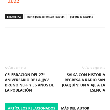
2023
ETIQUETAS
Municipalidad de San Joaquin
parque la castrina
Facebook
X
WhatsApp
ReddIt
Artículo anterior
Artículo siguiente
CELEBRACIÓN DEL 27°
SALSA CON HISTORIA
ANIVERSARIO DE LA JJVV
REGRESA A RADIO SAN
BRUNO NEFF Y 56 AÑOS DE
JOAQUÍN: UN VIAJE A LA
LA POBLACIÓN
ESENCIA
ARTÍCULOS RELACIONADOS
MÁS DEL AUTOR