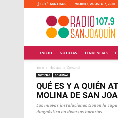
C
13.1
VIERNES, AGOSTO 7, 2026
SANTIAGO
Radio
San
Joaquín
INICIO
NOTICIAS
TENDENCIAS
C
Inicio
Noticias
Comunal
NOTICIAS
COMUNAL
QUÉ ES Y A QUIÉN A
MOLINA DE SAN JO
Las nuevas instalaciones tienen la capa
diagnóstico en diversos horarios