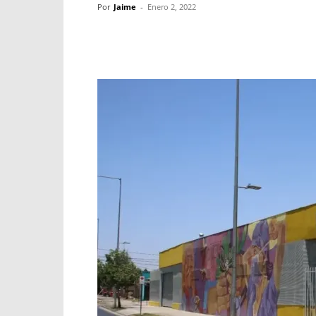
Por
Jaime
-
Enero 2, 2022
Facebook
X
WhatsApp