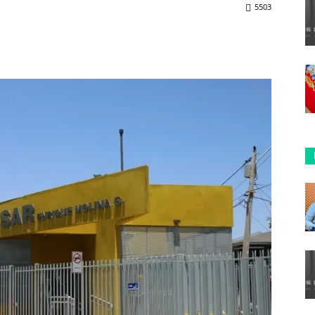
5503
ReddIt
Copy URL