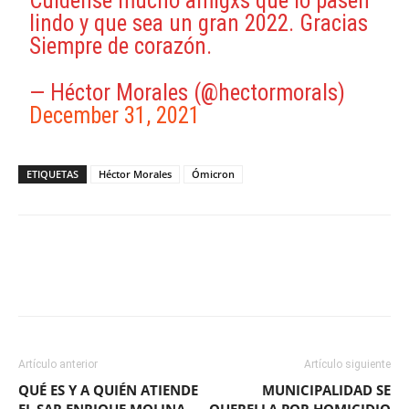
Cuídense mucho amigxs que lo pasen
lindo y que sea un gran 2022. Gracias
Siempre de corazón.
— Héctor Morales (@hectormorals)
December 31, 2021
ETIQUETAS
Héctor Morales
Ómicron
Facebook
X
WhatsApp
ReddIt
Artículo anterior
Artículo siguiente
QUÉ ES Y A QUIÉN ATIENDE
MUNICIPALIDAD SE