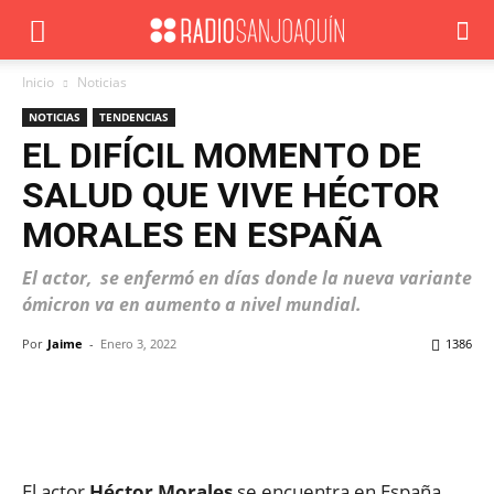
Inicio
Noticias
NOTICIAS
TENDENCIAS
EL DIFÍCIL MOMENTO DE
SALUD QUE VIVE HÉCTOR
MORALES EN ESPAÑA
El actor, se enfermó en días donde la nueva variante
ómicron va en aumento a nivel mundial.
Por
Jaime
-
Enero 3, 2022
1386
Facebook
X
WhatsApp
ReddIt
El actor
Héctor Morales
se encuentra en España