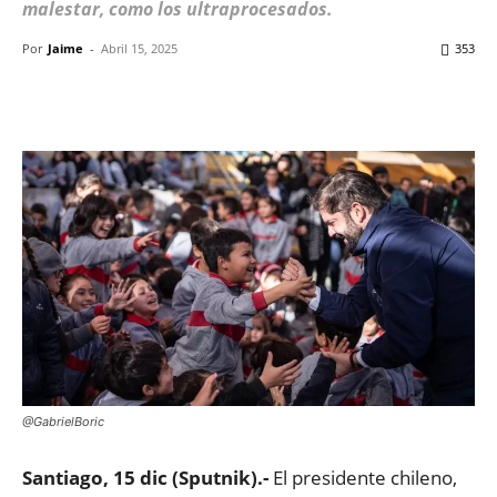
malestar, como los ultraprocesados.
Por
Jaime
-
Abril 15, 2025
353
Facebook
X
WhatsApp
ReddIt
@GabrielBoric
Santiago, 15 dic (Sputnik).-
El presidente chileno,