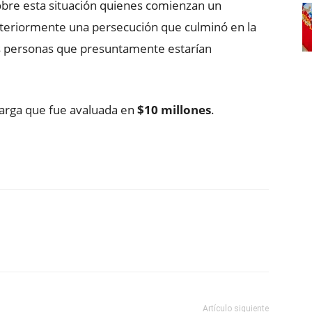
obre esta situación quienes comienzan un
osteriormente una persecución que culminó en la
dos personas que presuntamente estarían
carga que fue avaluada en
$10 millones
.
ReddIt
Copy URL
Artículo siguiente