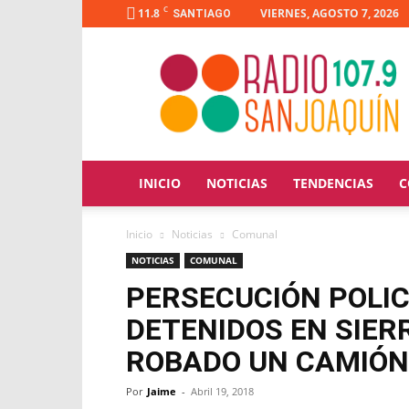
C
11.8
VIERNES, AGOSTO 7, 2026
SANTIAGO
Radio
San
Joaquín
INICIO
NOTICIAS
TENDENCIAS
C
Inicio
Noticias
Comunal
NOTICIAS
COMUNAL
PERSECUCIÓN POLIC
DETENIDOS EN SIER
ROBADO UN CAMIÓN
Por
Jaime
-
Abril 19, 2018