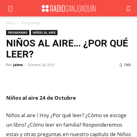
Inicio
Programas
PROGRAMAS
NIÑOS AL AIRE
NIÑOS AL AIRE… ¿POR QUÉ
LEER?
Por
Jaime
-
Octubre 24, 2015
1565
Facebook
X
WhatsApp
ReddIt
Niños al aire 24 de Octubre
Niños al aire ! Hoy ¿Por qué leer? ¿Cómo se escoge
un libro? ¿Cómo leer en familia? Responderemos
estas y otras preguntas en nuestro capítulo de Niños