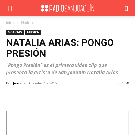
Inicio
Noticias
NOTICIAS
MUSICA
NATALIA ARIAS: PONGO
PRESIÓN
"Pongo Presión" es el primero video clip que
presenta la artista de San Joaquín Natalia Arias
Por
Jaime
-
Diciembre 15, 2016
1828
Facebook
X
WhatsApp
ReddIt