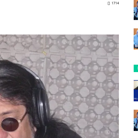
1714
ReddIt
Copy URL