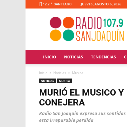
C
12.2
JUEVES, AGOSTO 6, 2026
SANTIAGO
Radio
San
Joaquín
INICIO
NOTICIAS
TENDENCIAS
C
Inicio
Noticias
Musica
NOTICIAS
MUSICA
MURIÓ EL MUSICO Y
CONEJERA
Radio San Joaquín expresa sus sentidas 
esta irreparable perdida