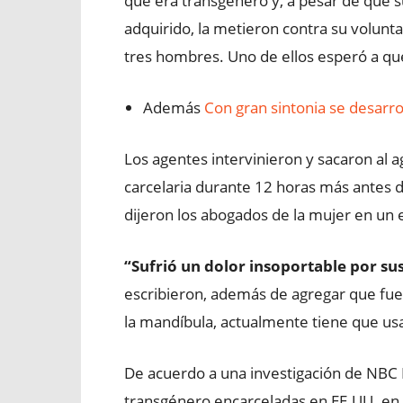
que era transgénero y, a pesar de que s
adquirido, la metieron contra su volu
tres hombres. Uno de ellos esperó a que
Además
Con gran sintonia se desarro
Los agentes intervinieron y sacaron al a
carcelaria durante 12 horas más antes de
dijeron los abogados de la mujer en un e
“Sufrió un dolor insoportable por su
escribieron, además de agregar que fue
la mandíbula, actualmente tiene que us
De acuerdo a una investigación de NB
transgénero encarceladas en EE.UU. en 