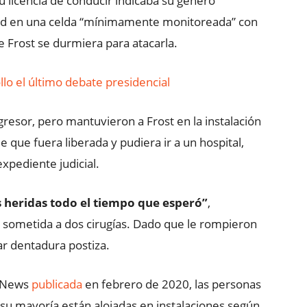
u licencia de conducir indicaba su género
ntad en una celda “mínimamente monitoreada” con
 Frost se durmiera para atacarla.
llo el último debate presidencial
gresor, pero mantuvieron a Frost en la instalación
 que fuera liberada y pudiera ir a un hospital,
xpediente judicial.
s heridas todo el tiempo que esperó”
,
 sometida a dos cirugías. Dado que le rompieron
ar dentadura postiza.
C News
publicada
en febrero de 2020, las personas
su mayoría están alojadas en instalaciones según