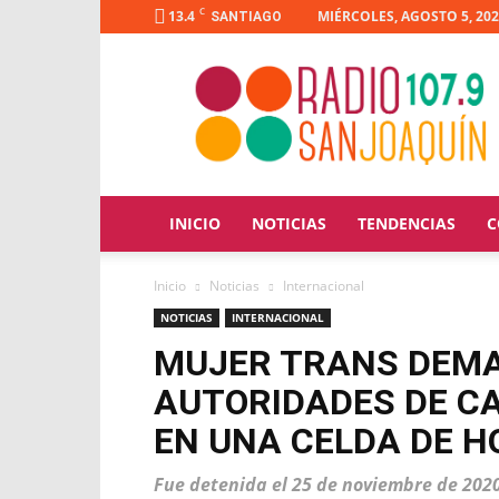
C
13.4
MIÉRCOLES, AGOSTO 5, 20
SANTIAGO
Radio
San
Joaquín
INICIO
NOTICIAS
TENDENCIAS
C
Inicio
Noticias
Internacional
NOTICIAS
INTERNACIONAL
MUJER TRANS DEMA
AUTORIDADES DE C
EN UNA CELDA DE 
Fue detenida el 25 de noviembre de 2020,