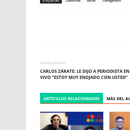
ETIQUETAS
California
carcel
Transgenero
Facebook
X
WhatsApp
Artículo anterior
CARLOS ZÁRATE: LE DIJO A PERIODISTA EN
VIVO “ESTOY MUY ENOJADO CON USTED”
ARTÍCULOS RELACIONADOS
MÁS DEL A