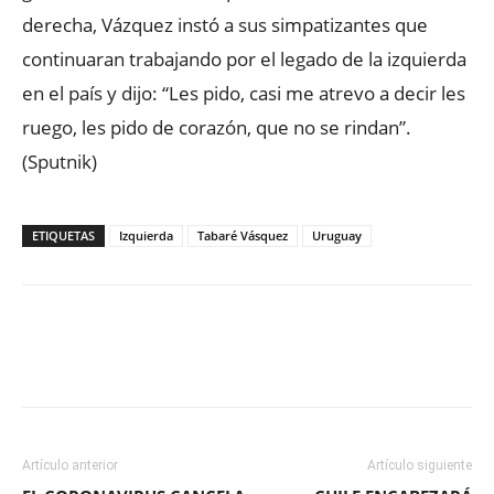
derecha, Vázquez instó a sus simpatizantes que
continuaran trabajando por el legado de la izquierda
en el país y dijo: “Les pido, casi me atrevo a decir les
ruego, les pido de corazón, que no se rindan”.
(Sputnik)
ETIQUETAS
Izquierda
Tabaré Vásquez
Uruguay
Facebook
X
WhatsApp
ReddIt
Artículo anterior
Artículo siguiente