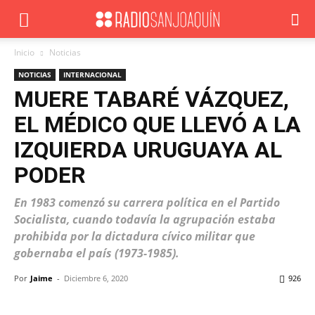
Inicio
Noticias
NOTICIAS
INTERNACIONAL
MUERE TABARÉ VÁZQUEZ,
EL MÉDICO QUE LLEVÓ A LA
IZQUIERDA URUGUAYA AL
PODER
En 1983 comenzó su carrera política en el Partido
Socialista, cuando todavía la agrupación estaba
prohibida por la dictadura cívico militar que
gobernaba el país (1973-1985).
Por
Jaime
-
Diciembre 6, 2020
926
Facebook
X
WhatsApp
ReddIt