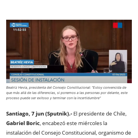
Facebook
X
WhatsApp
ReddIt
Beatriz Hevia, presidenta del Consejo Constitucional: "Estoy convencida de
que más allá de las diferencias, si ponemos a las personas por delante, este
proceso puede ser exitoso y terminar con la incertidumbre"
Santiago, 7 jun (Sputnik).-
El presidente de Chile,
Gabriel Boric
, encabezó este miércoles la
instalación del Consejo Constitucional, organismo de