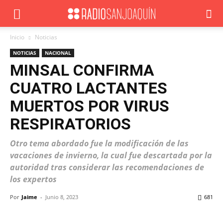
Inicio
Noticias
NOTICIAS
NACIONAL
MINSAL CONFIRMA
CUATRO LACTANTES
MUERTOS POR VIRUS
RESPIRATORIOS
Otro tema abordado fue la modificación de las
vacaciones de invierno, la cual fue descartada por la
autoridad tras considerar las recomendaciones de
los expertos
Por
Jaime
-
Junio 8, 2023
681
Facebook
X
WhatsApp
ReddIt